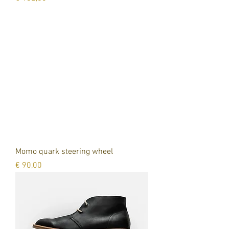
Momo quark steering wheel
Prijs
€ 90,00