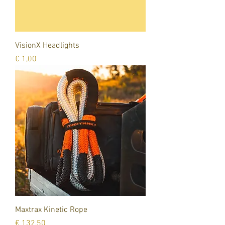
VisionX Headlights
Prijs
€ 1,00
Maxtrax Kinetic Rope
Prijs
€ 132,50