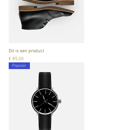
Dit is een product
Prijs
€ 85,00
Populair